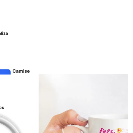
liza
Camise
tas
os