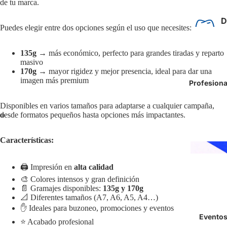
de tu marca.
D
Puedes elegir entre dos opciones según el uso que necesites:
d
P
135g
→ más económico, perfecto para grandes tiradas y reparto
r
masivo
170g
→ mayor rigidez y mejor presencia, ideal para dar una
imagen más premium
Profesiona
Disponibles en varios tamaños para adaptarse a cualquier campaña,
desde formatos pequeños hasta opciones más impactantes.
Características:
🖨️ Impresión en
alta calidad
🎨 Colores intensos y gran definición
📄 Gramajes disponibles:
135g y 170g
📐 Diferentes tamaños (A7, A6, A5, A4…)
✋ Ideales para buzoneo, promociones y eventos
S
Evento
⭐ Acabado profesional
n