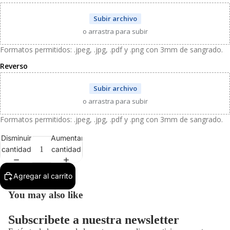
Subir archivo
o arrastra para subir
Formatos permitidos: .jpeg, .jpg, .pdf y .png con 3mm de sangrado.
Reverso
Subir archivo
o arrastra para subir
Formatos permitidos: .jpeg, .jpg, .pdf y .png con 3mm de sangrado.
R
g
Disminuir
Aumentar
cantidad
cantidad
o
d
f
Agregar al carrito
d
You may also like
Política de privacidad
c
Términos del servicio
s
Subscribete a nuestra newsletter
Aviso legal